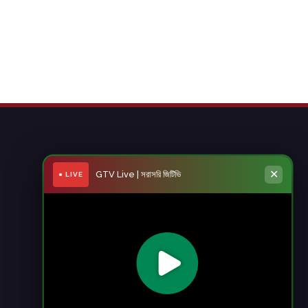
✕
GTV Live | সরাসরি জিটিভি
● LIVE