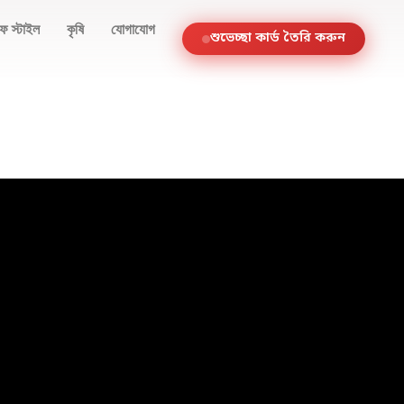
ফ স্টাইল
কৃষি
যোগাযোগ
শুভেচ্ছা কার্ড তৈরি করুন