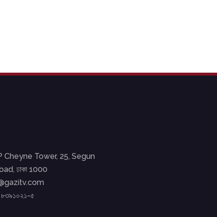
EP Cheyne Tower, 25, Segun
ad, ঢাকা 1000
o@gazitv.com
২ ৮৩৯১০২১-৫