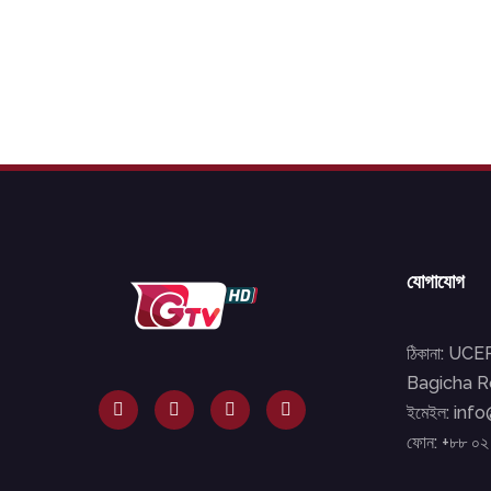
যোগাযোগ
ঠিকানা: UC
Bagicha Ro
ইমেইল: inf
ফোন: +৮৮ ০