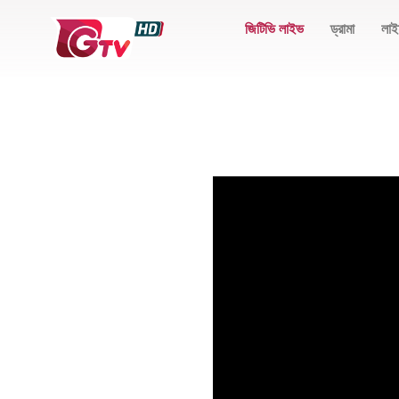
জিটিভি লাইভ
ড্রামা
লাই