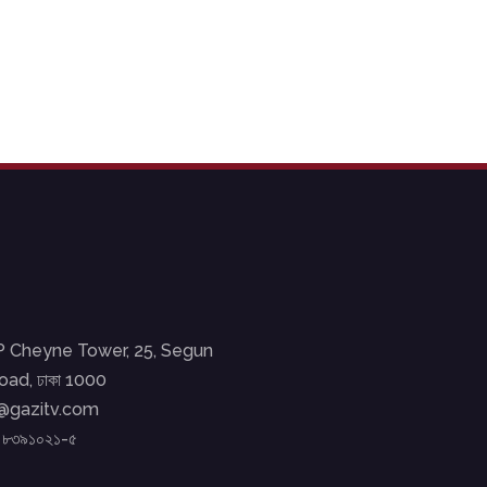
EP Cheyne Tower, 25, Segun
ad, ঢাকা 1000
o@gazitv.com
২ ৮৩৯১০২১-৫