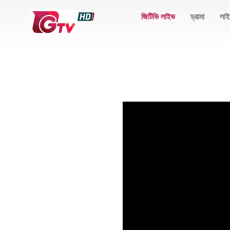
জিটিভি লাইভ
ড্রামা
লাই