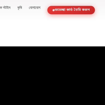
ফ স্টাইল
কৃষি
যোগাযোগ
শুভেচ্ছা কার্ড তৈরি করুন