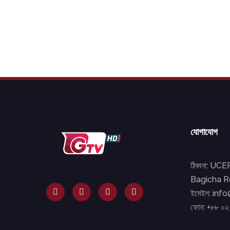
যোগাযোগ
ঠিকানা: UC
Bagicha Ro
ইমেইল: inf
ফোন: +৮৮ ০