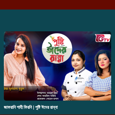
জাফরানি শাহী ফিরনি | পুষ্টি ঈদের রান্না
T-