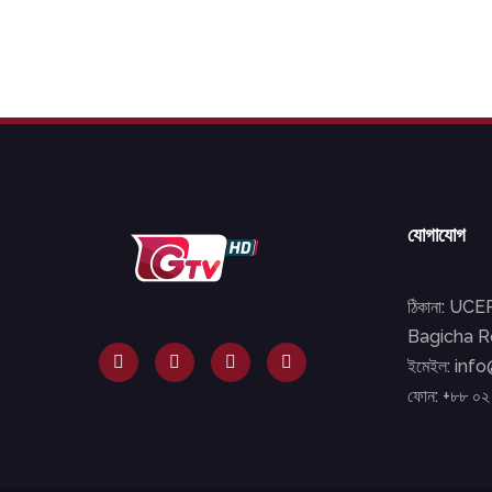
যোগাযোগ
ঠিকানা: UC
Bagicha Ro
ইমেইল: inf
ফোন: +৮৮ ০