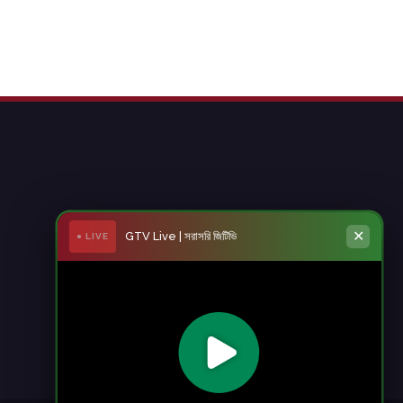
✕
GTV Live | সরাসরি জিটিভি
● LIVE