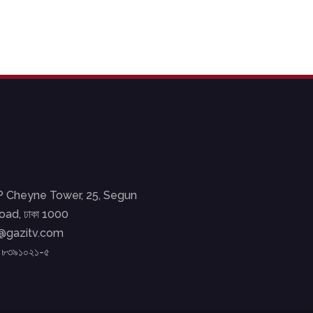
EP Cheyne Tower, 25, Segun
ad, ঢাকা 1000
o@gazitv.com
২ ৮৩৯১০২১-৫