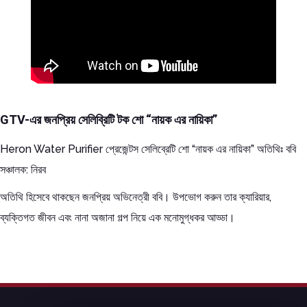
GTV-এর জনপ্রিয় সেলিব্রিটি টক শো “নায়ক এর নায়িকা”
Heron Water Purifier প্রেজেন্টস সেলিব্রেটি শো “নায়ক এর নায়িকা” অতিথিঃ ববি
সঞ্চালক: নিরব
অতিথি হিসেবে থাকছেন জনপ্রিয় অভিনেত্রী ববি। উপভোগ করুন তার ক্যারিয়ার,
ব্যক্তিগত জীবন এবং নানা অজানা গল্প নিয়ে এক মনোমুগ্ধকর আড্ডা।