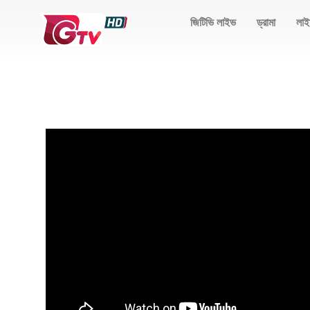
জিটিভি লাইভ
ড্রামা
লাই