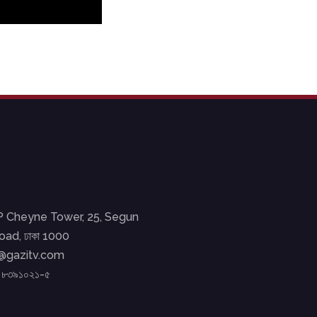
EP Cheyne Tower, 25, Segun
ad, ঢাকা 1000
o@gazitv.com
২ ৮৩৯১০২১-৫