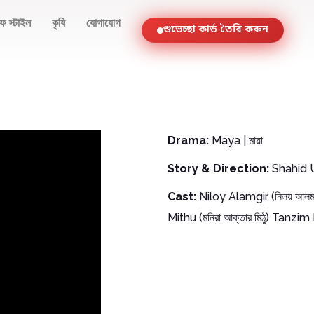
ফ স্টাইল
কৃষি
যোগাযোগ
শুভেচ্ছা কার্ড তৈরি করুন
Drama:
Maya | মায়া
Story & Direction:
Shahid 
Cast:
Niloy Alamgir (নিলয় আলম
Mithu (মনিরা আক্তার মিঠু) Tanzim