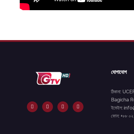
যোগাযোগ
ঠিকানা: UC
Bagicha Ro
ইমেইল: inf
ফোন: +৮৮ ০