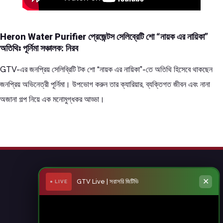
Heron Water Purifier প্রেজেন্টস সেলিব্রেটি শো “নায়ক এর নায়িকা”
অতিথিঃ পূর্নিমা সঞ্চালক: নিরব
GTV-এর জনপ্রিয় সেলিব্রিটি টক শো “নায়ক এর নায়িকা”-তে অতিথি হিসেবে থাকছেন
জনপ্রিয় অভিনেত্রী পূর্নিমা। উপভোগ করুন তার ক্যারিয়ার, ব্যক্তিগত জীবন এবং নানা
অজানা গল্প নিয়ে এক মনোমুগ্ধকর আড্ডা।
✕
GTV Live | সরাসরি জিটিভি
● LIVE