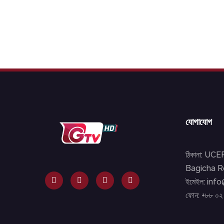
যোগাযোগ
ঠিকানা: UC
Bagicha Ro
ইমেইল: inf
ফোন: +৮৮ ০