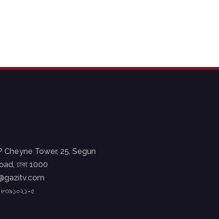
EP Cheyne Tower, 25, Segun
ad, ঢাকা 1000
o@gazitv.com
২ ৮৩৯১০২১-৫