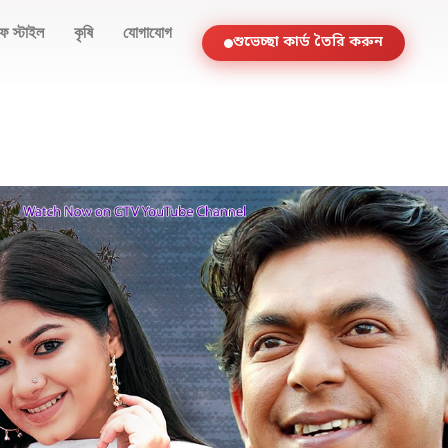
ফ স্টাইল
কৃষি
যোগাযোগ
শুভেচ্ছা কার্ড তৈরি করুন